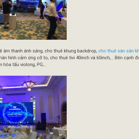
uê âm thanh ánh sáng, cho thuê khung backdrop,
cho thuê sàn sân k
àn hình cảm ứng cỡ to, cho thuê tivi 40inch và 60inch,… Bên cạnh đ
 hòa tấu violong, PG,…