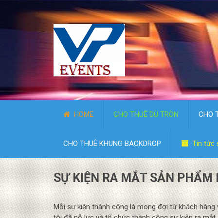
HOME
CHO THUÊ DÙ TRÒN
CHO 
CHO THUÊ KHUNG BACKDROP
Tin tức 
SỰ KIỆN RA MẮT SẢN PHẨM
Mỗi sự kiện thành công là mong đợi từ khách hàng 
tôi đã nỗ lực và tổ chức thành công sự kiện ra m