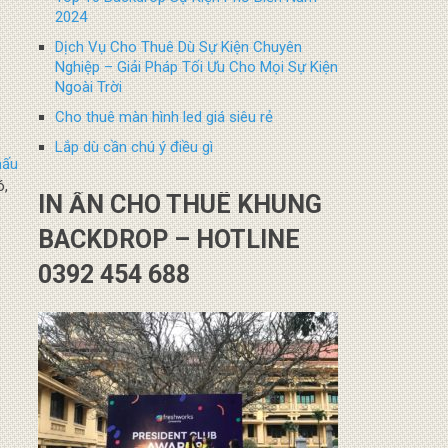
2024
Dịch Vụ Cho Thuê Dù Sự Kiện Chuyên
Nghiệp – Giải Pháp Tối Ưu Cho Mọi Sự Kiện
Ngoài Trời
Cho thuê màn hình led giá siêu rẻ
Lắp dù cần chú ý điều gì
hấu
ó,
IN ẤN CHO THUÊ KHUNG
BACKDROP – HOTLINE
0392 454 688