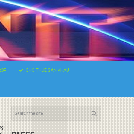
ROP
CHO THUÊ SÂN KHẤU
ng
có