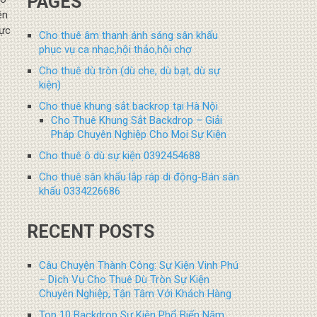
PAGES
ên
hực
Cho thuê âm thanh ánh sáng sân khấu
phục vụ ca nhạc,hội thảo,hội chợ
Cho thuê dù tròn (dù che, dù bạt, dù sự
kiện)
Cho thuê khung sắt backrop tại Hà Nội
Cho Thuê Khung Sắt Backdrop – Giải
Pháp Chuyên Nghiệp Cho Mọi Sự Kiện
Cho thuê ô dù sự kiện 0392454688
Cho thuê sân khấu lắp ráp di động-Bán sân
khấu 0334226686
RECENT POSTS
Câu Chuyện Thành Công: Sự Kiện Vinh Phú
– Dịch Vụ Cho Thuê Dù Tròn Sự Kiện
Chuyên Nghiệp, Tận Tâm Với Khách Hàng
Top 10 Backdrop Sự Kiện Phổ Biến Năm