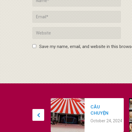
Save my name, email, and website in this brows
T
CÂU
B
CHUYỆN
K
O
THÀNH
N
October 24, 2024
CÔNG: SỰ
KIỆN VINH