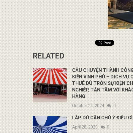
RELATED
CÂU CHUYỆN THÀNH CÔNG
KIỆN VINH PHÚ – DỊCH VỤ 
THUÊ DÙ TRÒN SỰ KIỆN C
NGHIỆP, TẬN TÂM VỚI KHÁ
HÀNG
October 24, 2024
0
LẮP DÙ CẦN CHÚ Ý ĐIỀU GÌ
April 28, 2020
0