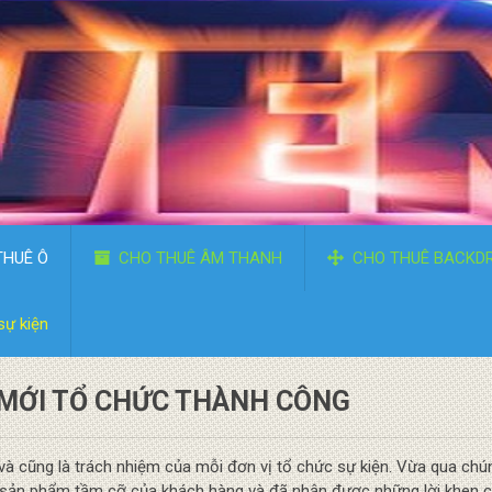
THUÊ Ô
CHO THUÊ ÂM THANH
CHO THUÊ BACKD
sự kiện
 MỚI TỔ CHỨC THÀNH CÔNG
và cũng là trách nhiệm của mỗi đơn vị tổ chức sự kiện. Vừa qua chú
ắt sản phẩm tầm cỡ của khách hàng và đã nhận được những lời khen 