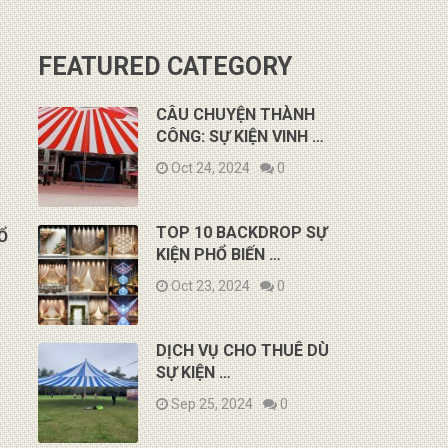
FEATURED CATEGORY
CÂU CHUYỆN THÀNH
CÔNG: SỰ KIỆN VINH …
Oct 24, 2024
0
TOP 10 BACKDROP SỰ
Ổ
KIỆN PHỔ BIẾN …
Oct 23, 2024
0
DỊCH VỤ CHO THUÊ DÙ
SỰ KIỆN …
Sep 25, 2024
0